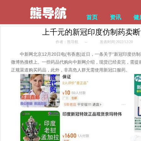
首页
资讯
健
上千元的新冠印度仿制药卖断
作者：熊导航
--
发表时间:2022/12/20
中新网北京12月20日电(韦香惠)近日，一条关于“新冠印度仿
微博热搜榜上。一些药品代购向中新网介绍，现货已经卖完，需提
正规渠道购买药品，此外，非高危人群无需使用新冠口服药。