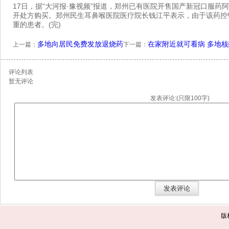
17日，据“大河报·豫视频”报道，郑州已有医院开售国产新冠口服药
开处方购买。郑州民生耳鼻喉医院医疗院长钱江平表示，由于该药控
重的患者。(完)
多地向居民免费发放退烧药
在家附近就可看病 多地核
上一篇：
下一篇：
评论列表
暂无评论
发表评论:(只限100字)
版