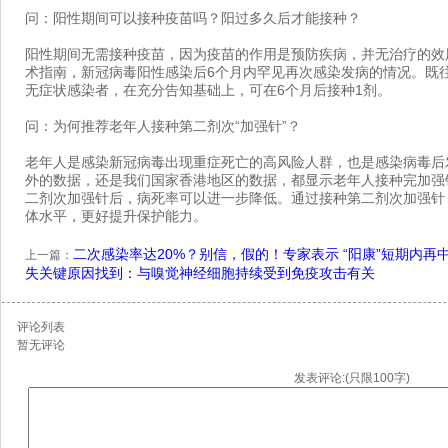
问：阳性期间可以接种疫苗吗？阳过多久后才能接种？
阳性期间无需接种疫苗，因为疫苗的作用是预防疾病，并无治疗的效
术指南，新冠病毒阳性感染后6个月内罕见再次感染发病的情况。既
无症状感染者，在充分告知基础上，可在6个月后接种1剂。
问：为何推荐老年人接种第二剂次“加强针”？
老年人是感染新冠病毒出现重症死亡的高风险人群，也是感染病毒后
外的数据，还是我们国家香港地区的数据，都显示老年人接种完加强
二剂次加强针后，病死率可以进一步降低。通过接种第二剂次加强针
体水平，更好提升保护能力。
二次感染率达20%？别信，假的！专家表示 “阳康”短期内再
上一篇：
失关键原因找到：与嗅觉神经细胞持续受到免疫攻击有关
评论列表
暂无评论
发表评论:(只限100字)