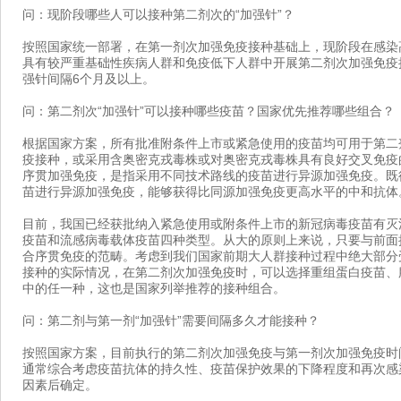
问：现阶段哪些人可以接种第二剂次的“加强针”？
按照国家统一部署，在第一剂次加强免疫接种基础上，现阶段在感染
具有较严重基础性疾病人群和免疫低下人群中开展第二剂次加强免疫
强针间隔6个月及以上。
问：第二剂次“加强针”可以接种哪些疫苗？国家优先推荐哪些组合？
根据国家方案，所有批准附条件上市或紧急使用的疫苗均可用于第二
疫接种，或采用含奥密克戎毒株或对奥密克戎毒株具有良好交叉免疫
序贯加强免疫，是指采用不同技术路线的疫苗进行异源加强免疫。既
苗进行异源加强免疫，能够获得比同源加强免疫更高水平的中和抗体
目前，我国已经获批纳入紧急使用或附条件上市的新冠病毒疫苗有灭
疫苗和流感病毒载体疫苗四种类型。从大的原则上来说，只要与前面
合序贯免疫的范畴。考虑到我们国家前期大人群接种过程中绝大部分
接种的实际情况，在第二剂次加强免疫时，可以选择重组蛋白疫苗、
中的任一种，这也是国家列举推荐的接种组合。
问：第二剂与第一剂“加强针”需要间隔多久才能接种？
按照国家方案，目前执行的第二剂次加强免疫与第一剂次加强免疫时
通常综合考虑疫苗抗体的持久性、疫苗保护效果的下降程度和再次感
因素后确定。