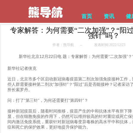
首页
资讯
健
专家解答：为何需要“二次加强”？“阳过
强针”吗？
作者：熊导航
--
发表时间:2022/12/23
新华社北京12月22日电 题：专家解答：为何需要“二次加强”？
新华社记者侠克
近日，北京市多个区启动新冠病毒疫苗第二剂次加强免疫接种工作，随
些人群需要接种第二剂次“加强针”？“阳过”后是否能接种？记者采
所长索罗丹。
问：打了“第三针”，为何还需要打“第四针”？
接种新冠疫苗后，随着时间推移，疫苗产生的中和抗体水平有所下降
显，但在细胞免疫的作用下，仍然可以维持较高的针对重症或死亡保
间内激活免疫系统，重获针对新冠病毒变异毒株的高水平中和抗体，
症和死亡的保护效果，更好地提升保护能力。