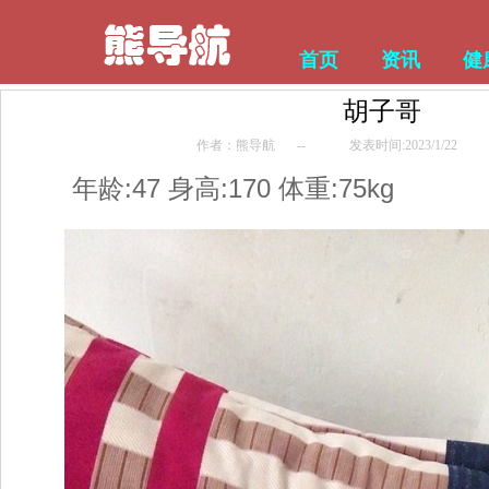
首页
资讯
健
胡子哥
作者：熊导航
--
发表时间:2023/1/22
年龄:47 身高:170 体重:75kg