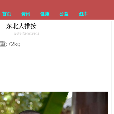
首页
资讯
健康
公益
图库
东北人推按
--
发表时间:2023/1/25
重:72kg