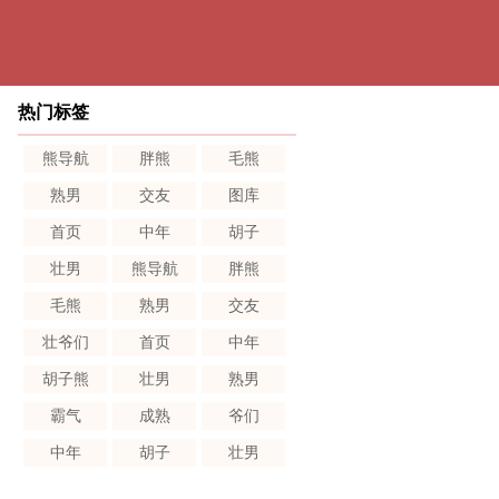
热门标签
熊导航
胖熊
毛熊
熟男
交友
图库
首页
中年
胡子
壮男
熊导航
胖熊
毛熊
熟男
交友
壮爷们
首页
中年
胡子熊
壮男
熟男
霸气
成熟
爷们
中年
胡子
壮男